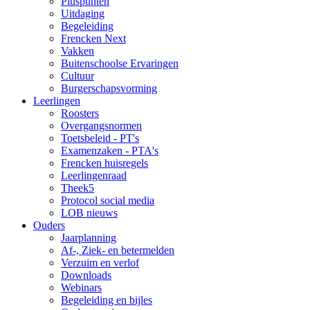
Pluspunten
Uitdaging
Begeleiding
Frencken Next
Vakken
Buitenschoolse Ervaringen
Cultuur
Burgerschapsvorming
Leerlingen
Roosters
Overgangsnormen
Toetsbeleid - PT's
Examenzaken - PTA's
Frencken huisregels
Leerlingenraad
Theek5
Protocol social media
LOB nieuws
Ouders
Jaarplanning
Af-, Ziek- en betermelden
Verzuim en verlof
Downloads
Webinars
Begeleiding en bijles