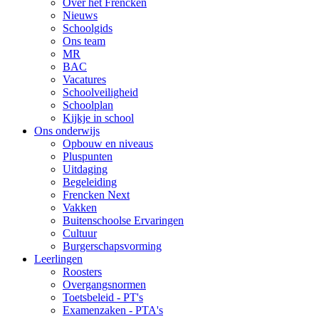
Over het Frencken
Nieuws
Schoolgids
Ons team
MR
BAC
Vacatures
Schoolveiligheid
Schoolplan
Kijkje in school
Ons onderwijs
Opbouw en niveaus
Pluspunten
Uitdaging
Begeleiding
Frencken Next
Vakken
Buitenschoolse Ervaringen
Cultuur
Burgerschapsvorming
Leerlingen
Roosters
Overgangsnormen
Toetsbeleid - PT's
Examenzaken - PTA's