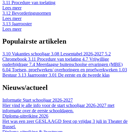
3.11 Procedure van toelating
Lees meer
3.12 Bevorderingsnormen
Lees meer
3.13 Jaarrooster
Lees meer
Populairste artikelen
3.10 Vakanties schooljaar
3.08 Lessentabel 2026-2027
5.2
Chromebook
3.11 Procedure van toelating
4.7 Vrijwillige
ouderbijdrage
7.4 Meerdaagse buitenschoolse ervaringen (MBE)
6.04 Toetsen, proefwerken/ overhoringen en proefwerkweken
1.03
Bestuur
3.13 Jaarrooster
3.01 De eerste en de tweede klas
Nieuws/actueel
Informatie Start schooljaar 2026-2027
Hier vind je alle info voor de start schooljaar 2026-2027 met
informatie over de eerste schooldagen.
Diploma-uitreiking 2026
Het was een zeer GESLAAGD feest op vrijdag 3 juli in Theater de
Bussel.
Diploma-uitreiking & livestream