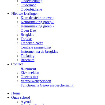
Ondersteuning
Ouderraad
Ouderbijdrage
Nieuwe leerlingen
Kom de sfeer proeven
Kennismaking groep 8
Kennismaking groep 7
Open Dag
Brugklas
Topklas
Frencken Next
Centrale aanmelding
Instromen na de brugklas
Toelating
Brochure
Contact
Algemeen
Ziek melden
Oneens met
Vertrouwenspersoon
Functionaris Gegevensbescherming
Home
Onze school
Agenda