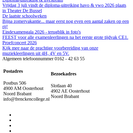
Vrijdag 3 juli vindt de diploma-uitreiking havo & vwo 2026 plaats
in Theater De Bussel
De laatste schoolweken
Bijna zomervakantie... maar eerst nog even een aantal zaken op een
rij!
Eindexamengala 2026 - terugblik in foto's
FEEST voor alle examenleerlingen na het eerste grote tijdvak CE1.
Proefconcert 2026
Kijk mee naar de prachtige voorbereiding van onze
muziekleerlingen uit 4H, 4V en 5V.
Algemeen telefoonnummer
0162 - 42 63 55
Postadres
Bezoekadres
Postbus 506
Slotlaan 40
4900 AM Oosterhout
4902 AE Oosterhout
Noord Brabant
Noord Brabant
info@frenckencollege.nl