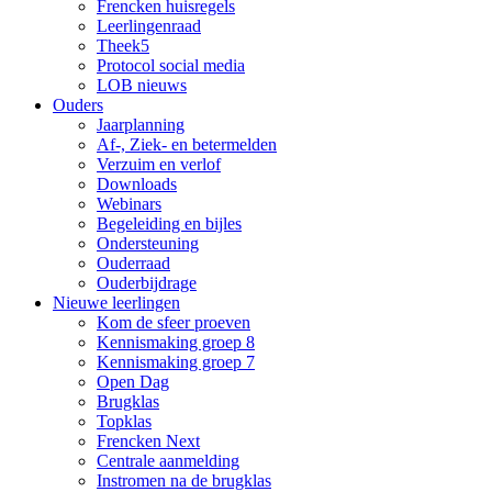
Frencken huisregels
Leerlingenraad
Theek5
Protocol social media
LOB nieuws
Ouders
Jaarplanning
Af-, Ziek- en betermelden
Verzuim en verlof
Downloads
Webinars
Begeleiding en bijles
Ondersteuning
Ouderraad
Ouderbijdrage
Nieuwe leerlingen
Kom de sfeer proeven
Kennismaking groep 8
Kennismaking groep 7
Open Dag
Brugklas
Topklas
Frencken Next
Centrale aanmelding
Instromen na de brugklas