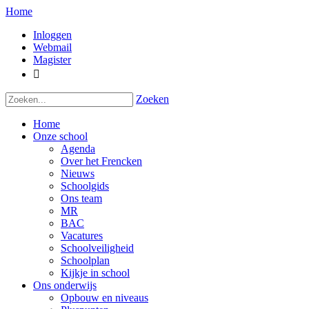
Home
Inloggen
Webmail
Magister

Zoeken
Home
Onze school
Agenda
Over het Frencken
Nieuws
Schoolgids
Ons team
MR
BAC
Vacatures
Schoolveiligheid
Schoolplan
Kijkje in school
Ons onderwijs
Opbouw en niveaus