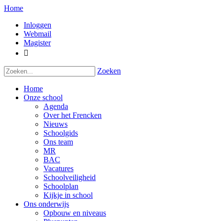
Home
Inloggen
Webmail
Magister

Zoeken
Home
Onze school
Agenda
Over het Frencken
Nieuws
Schoolgids
Ons team
MR
BAC
Vacatures
Schoolveiligheid
Schoolplan
Kijkje in school
Ons onderwijs
Opbouw en niveaus