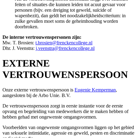
feiten of situaties die kunnen leiden tot acuut gevaar voor
personen (bijv. een dreiging tot geweld, suïcide of
wapenbezit), dan geldt het noodzakelijkheidscriterium: in
zulke gevallen moet soms de geheimhouding worden
doorbroken.
De interne vertrouwenspersonen zijn:
Mw. T. Brosien:
t.brosien@frenckencollege.nl
Dhr. J. Veenstra:
j.veenstra@frenckencollege.nl
EXTERNE
VERTROUWENSPERSOON
Onze externe vertrouwenspersoon is
Eugenie Kemperman
,
aangesloten bij de Arbo Unie. B.V.
De vertrouwenspersoon zorgt in eerste instantie voor de eerste
opvang en begeleiding van medewerkers die te maken hebben of
hebben gehad met ongewenste omgangsvormen.
Voorbeelden van ongewenste omgangsvormen liggen op het gebied
van seksuele intimidatie, agressie en geweld, pesten en discriminatie