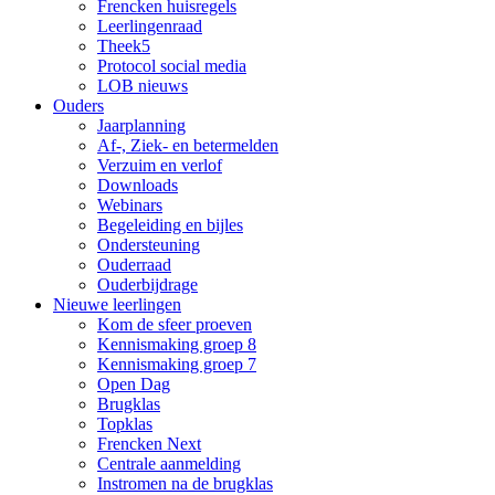
Frencken huisregels
Leerlingenraad
Theek5
Protocol social media
LOB nieuws
Ouders
Jaarplanning
Af-, Ziek- en betermelden
Verzuim en verlof
Downloads
Webinars
Begeleiding en bijles
Ondersteuning
Ouderraad
Ouderbijdrage
Nieuwe leerlingen
Kom de sfeer proeven
Kennismaking groep 8
Kennismaking groep 7
Open Dag
Brugklas
Topklas
Frencken Next
Centrale aanmelding
Instromen na de brugklas