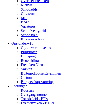
Over het Frencken
Nieuws
Schoolgids
Ons team
MR
BAC
Vacatures
Schoolveiligheid
Schoolplan
Kijkje in school
Ons onderwijs
Opbouw en niveaus
Pluspunten
Uitdaging
Begeleiding
Frencken Next
Vakken
Buitenschoolse Ervaringen
Cultuur
Burgerschapsvorming
Leerlingen
Roosters
Overgangsnormen
Toetsbeleid - PT's
Examenzaken - PTA's