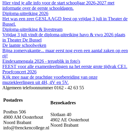
Hier vind je alle info voor de start schooljaar 2026-2027 met
informatie over de eerste schooldagen.
Diploma-uitreiking 2026
Het was een zeer GESLAAGD feest op vrijdag 3 juli in Theater de
Bussel.
Diploma-uitreiking & livestream
Vrijdag 3 juli vindt de diploma-uitreiking havo & vwo 2026 plaats
in Theater De Bussel
De laatste schoolweken
Bijna zomervakantie... maar eerst nog even een aantal zaken op een
rij!
Eindexamengala 2026 - terugblik in foto's
FEEST voor alle examenleerlingen na het eerste grote tijdvak CE1.
Proefconcert 2026
Kijk mee naar de prachtige voorbereiding van onze
muziekleerlingen uit 4H, 4V en 5V.
Algemeen telefoonnummer
0162 - 42 63 55
Postadres
Bezoekadres
Postbus 506
Slotlaan 40
4900 AM Oosterhout
4902 AE Oosterhout
Noord Brabant
Noord Brabant
info@frenckencollege.nl