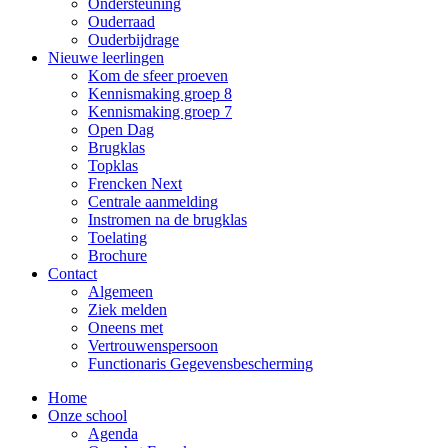
Ondersteuning
Ouderraad
Ouderbijdrage
Nieuwe leerlingen
Kom de sfeer proeven
Kennismaking groep 8
Kennismaking groep 7
Open Dag
Brugklas
Topklas
Frencken Next
Centrale aanmelding
Instromen na de brugklas
Toelating
Brochure
Contact
Algemeen
Ziek melden
Oneens met
Vertrouwenspersoon
Functionaris Gegevensbescherming
Home
Onze school
Agenda