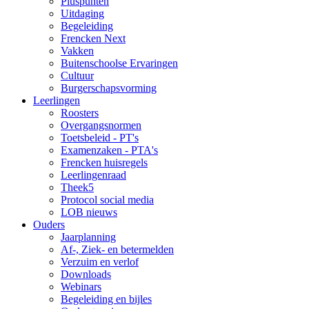
Pluspunten
Uitdaging
Begeleiding
Frencken Next
Vakken
Buitenschoolse Ervaringen
Cultuur
Burgerschapsvorming
Leerlingen
Roosters
Overgangsnormen
Toetsbeleid - PT's
Examenzaken - PTA's
Frencken huisregels
Leerlingenraad
Theek5
Protocol social media
LOB nieuws
Ouders
Jaarplanning
Af-, Ziek- en betermelden
Verzuim en verlof
Downloads
Webinars
Begeleiding en bijles