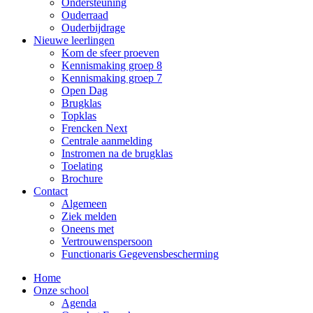
Ondersteuning
Ouderraad
Ouderbijdrage
Nieuwe leerlingen
Kom de sfeer proeven
Kennismaking groep 8
Kennismaking groep 7
Open Dag
Brugklas
Topklas
Frencken Next
Centrale aanmelding
Instromen na de brugklas
Toelating
Brochure
Contact
Algemeen
Ziek melden
Oneens met
Vertrouwenspersoon
Functionaris Gegevensbescherming
Home
Onze school
Agenda