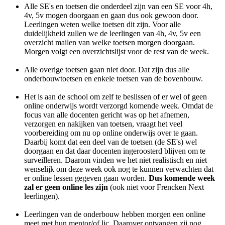
Alle SE's en toetsen die onderdeel zijn van een SE voor 4h,
4v, 5v mogen doorgaan en gaan dus ook gewoon door.
Leerlingen weten welke toetsen dit zijn. Voor alle
duidelijkheid zullen we de leerlingen van 4h, 4v, 5v een
overzicht mailen van welke toetsen morgen doorgaan.
Morgen volgt een overzichtslijst voor de rest van de week.
Alle overige toetsen gaan niet door. Dat zijn dus alle
onderbouwtoetsen en enkele toetsen van de bovenbouw.
Het is aan de school om zelf te beslissen of er wel of geen
online onderwijs wordt verzorgd komende week. Omdat de
focus van alle docenten gericht was op het afnemen,
verzorgen en nakijken van toetsen, vraagt het veel
voorbereiding om nu op online onderwijs over te gaan.
Daarbij komt dat een deel van de toetsen (de SE's) wel
doorgaan en dat daar docenten ingeroosterd blijven om te
surveilleren. Daarom vinden we het niet realistisch en niet
wenselijk om deze week ook nog te kunnen verwachten dat
er online lessen gegeven gaan worden.
Dus komende week
zal er geen online les zijn
(ook niet voor Frencken Next
leerlingen).
Leerlingen van de onderbouw hebben morgen een online
meet met hun mentor/of ljc. Daarover ontvangen zij nog