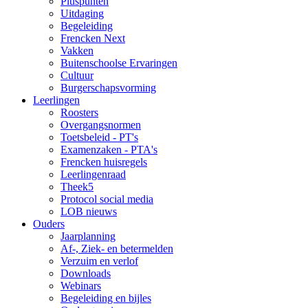
Pluspunten
Uitdaging
Begeleiding
Frencken Next
Vakken
Buitenschoolse Ervaringen
Cultuur
Burgerschapsvorming
Leerlingen
Roosters
Overgangsnormen
Toetsbeleid - PT's
Examenzaken - PTA's
Frencken huisregels
Leerlingenraad
Theek5
Protocol social media
LOB nieuws
Ouders
Jaarplanning
Af-, Ziek- en betermelden
Verzuim en verlof
Downloads
Webinars
Begeleiding en bijles