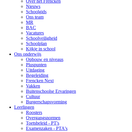
Over het Frencken
Nieuws
Schoolgids
Ons team
MR
BAC
Vacatures
Schoolveiligheid
Schoolplan
Kijkje in school
Ons onderwijs
Opbouw en niveaus
Pluspunten
Uitdaging
Begeleiding
Frencken Next
Vakken
Buitenschoolse Ervaringen
Cultuur
Burgerschapsvorming
Leerlingen
Roosters
Overgangsnormen
Toetsbeleid - PT's
Examenzaken - PTA's