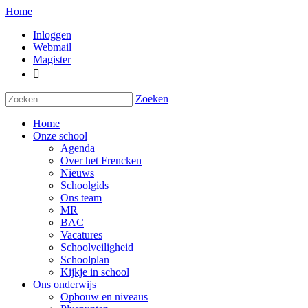
Home
Inloggen
Webmail
Magister

Zoeken
Home
Onze school
Agenda
Over het Frencken
Nieuws
Schoolgids
Ons team
MR
BAC
Vacatures
Schoolveiligheid
Schoolplan
Kijkje in school
Ons onderwijs
Opbouw en niveaus