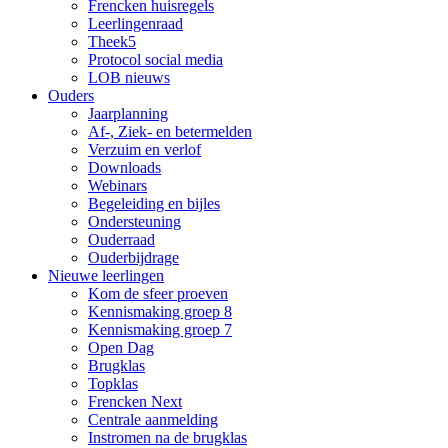
Frencken huisregels
Leerlingenraad
Theek5
Protocol social media
LOB nieuws
Ouders
Jaarplanning
Af-, Ziek- en betermelden
Verzuim en verlof
Downloads
Webinars
Begeleiding en bijles
Ondersteuning
Ouderraad
Ouderbijdrage
Nieuwe leerlingen
Kom de sfeer proeven
Kennismaking groep 8
Kennismaking groep 7
Open Dag
Brugklas
Topklas
Frencken Next
Centrale aanmelding
Instromen na de brugklas