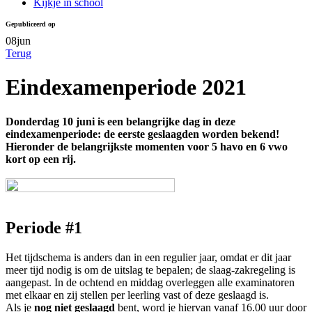
Kijkje in school
Gepubliceerd op
08
jun
Terug
Eindexamenperiode 2021
Donderdag 10 juni is een belangrijke dag in deze
eindexamenperiode: de eerste geslaagden worden bekend!
Hieronder de belangrijkste momenten voor 5 havo en 6 vwo
kort op een rij.
Periode #1
Het tijdschema is anders dan in een regulier jaar, omdat er dit jaar
meer tijd nodig is om de uitslag te bepalen;
de slaag-zakregeling is
aangepast.
In de ochtend en middag overleggen alle examinatoren
met elkaar en zij stellen per leerling vast of deze geslaagd is.
Als je
nog
niet geslaagd
bent, word je hiervan
vanaf 16.00 uur
door