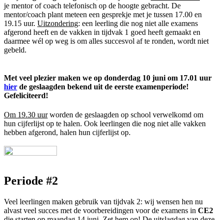
je mentor of coach telefonisch op de hoogte gebracht.
De
mentor/coach plant meteen een gesprekje met je tussen 17.00 en
19.15 uur.
Uitzondering
: een leerling die nog niet alle examens
afgerond heeft en de vakken in tijdvak 1 goed heeft gemaakt en
daarmee wél op weg is om alles succesvol af te ronden, wordt niet
gebeld.
Met veel plezier maken we op donderdag 10 juni om 17.01 uur
hier
de geslaagden bekend uit de eerste examenperiode!
Gefeliciteerd!
Om 19.30 uur
worden de geslaagden op school verwelkomd om
hun cijferlijst op te halen. Ook leerlingen die nog niet alle vakken
hebben afgerond, halen hun cijferlijst op.
Periode #2
Veel leerlingen maken gebruik van tijdvak 2: wij wensen hen nu
alvast veel succes met de voorbereidingen voor de examens in
CE2
die starten op maandag 14 juni. Zet hem op! De uitslagdag van deze