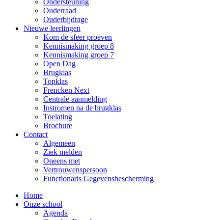
Ondersteuning
Ouderraad
Ouderbijdrage
Nieuwe leerlingen
Kom de sfeer proeven
Kennismaking groep 8
Kennismaking groep 7
Open Dag
Brugklas
Topklas
Frencken Next
Centrale aanmelding
Instromen na de brugklas
Toelating
Brochure
Contact
Algemeen
Ziek melden
Oneens met
Vertrouwenspersoon
Functionaris Gegevensbescherming
Home
Onze school
Agenda