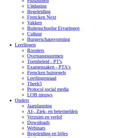
Pluspunten
Uitdaging
Begeleiding
Frencken Next
Vakken
Buitenschoolse Ervaringen
Cultuur
Burgerschapsvorming
Leerlingen
Roosters
Overgangsnormen
Toetsbeleid - PT's
Examenzaken - PTA's
Frencken huisregels
Leerlingenraad
Theek5
Protocol social media
LOB nieuws
Ouders
Jaarplanning
Af-, Ziek- en betermelden
Verzuim en verlof
Downloads
Webinars
Begeleiding en bijles