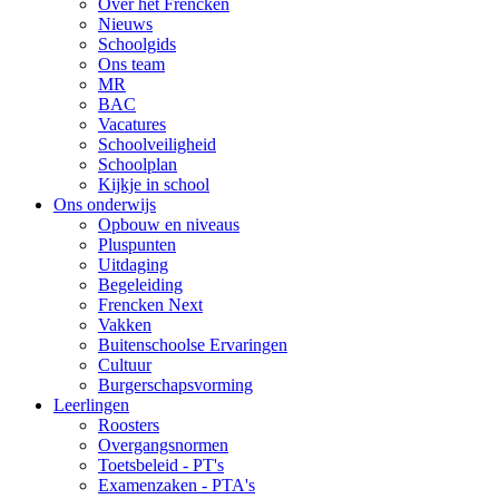
Over het Frencken
Nieuws
Schoolgids
Ons team
MR
BAC
Vacatures
Schoolveiligheid
Schoolplan
Kijkje in school
Ons onderwijs
Opbouw en niveaus
Pluspunten
Uitdaging
Begeleiding
Frencken Next
Vakken
Buitenschoolse Ervaringen
Cultuur
Burgerschapsvorming
Leerlingen
Roosters
Overgangsnormen
Toetsbeleid - PT's
Examenzaken - PTA's