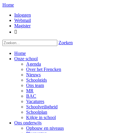
Home
Inloggen
Webmail
Magister

Zoeken
Home
Onze school
Agenda
Over het Frencken
Nieuws
Schoolgids
Ons team
MR
BAC
Vacatures
Schoolveiligheid
Schoolplan
Kijkje in school
Ons onderwijs
Opbouw en niveaus