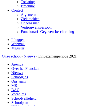
Toelating
Brochure
Contact
Algemeen
Ziek melden
Oneens met
Vertrouwenspersoon
Functionaris Gegevensbescherming
Inloggen
Webmail
Magister
Onze school
-
Nieuws
-
Eindexamenperiode 2021
Agenda
Over het Frencken
Nieuws
Schoolgids
Ons team
MR
BAC
Vacatures
Schoolveiligheid
Schoolplan