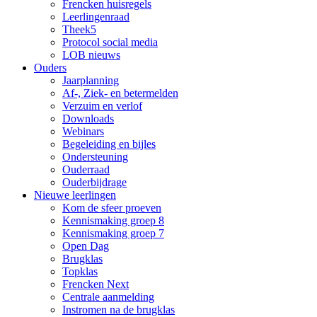
Frencken huisregels
Leerlingenraad
Theek5
Protocol social media
LOB nieuws
Ouders
Jaarplanning
Af-, Ziek- en betermelden
Verzuim en verlof
Downloads
Webinars
Begeleiding en bijles
Ondersteuning
Ouderraad
Ouderbijdrage
Nieuwe leerlingen
Kom de sfeer proeven
Kennismaking groep 8
Kennismaking groep 7
Open Dag
Brugklas
Topklas
Frencken Next
Centrale aanmelding
Instromen na de brugklas