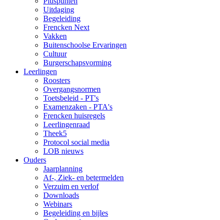
Pluspunten
Uitdaging
Begeleiding
Frencken Next
Vakken
Buitenschoolse Ervaringen
Cultuur
Burgerschapsvorming
Leerlingen
Roosters
Overgangsnormen
Toetsbeleid - PT's
Examenzaken - PTA's
Frencken huisregels
Leerlingenraad
Theek5
Protocol social media
LOB nieuws
Ouders
Jaarplanning
Af-, Ziek- en betermelden
Verzuim en verlof
Downloads
Webinars
Begeleiding en bijles