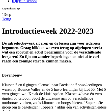
Kijkje in school
Gepubliceerd op
13
sep
Terug
Introductieweek 2022-2023
De introductieweek zit erop en de lessen zijn voor iedereen
begonnen. Graag blikken we even terug op afgelopen week:
wat een sportief en actief programma voor de verschillende
leerjaren! Zo fijn om zonder beperkingen en niet al te veel
regen een zonnige start te kunnen maken.
Bovenbouw
Klassen 5 en 6 gingen allemaal naar Breda: de 5 vwo-leerlingen
waren bij Bounce Valley en de
5 havo-leerlingen bij Lot 66.
Met 6
vwo gingen we ‘Kraak de kluis’ spelen.
Klassen 4 havo én vwo
gingen
bij Gibbon Sport de uitdaging aan bij verschillende
outdooractiviteiten, zoals klimmen en boogschieten. "Super toffe
groep om te begeleiden! Toppers!" aldus één van activiteitenleiders