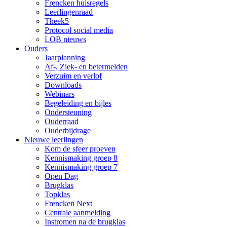
Frencken huisregels
Leerlingenraad
Theek5
Protocol social media
LOB nieuws
Ouders
Jaarplanning
Af-, Ziek- en betermelden
Verzuim en verlof
Downloads
Webinars
Begeleiding en bijles
Ondersteuning
Ouderraad
Ouderbijdrage
Nieuwe leerlingen
Kom de sfeer proeven
Kennismaking groep 8
Kennismaking groep 7
Open Dag
Brugklas
Topklas
Frencken Next
Centrale aanmelding
Instromen na de brugklas