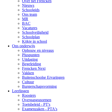
Over het Frencken
Nieuws
Schoolgids
Ons team
MR
BAC
Vacatures
Schoolveiligheid
Schoolplan
Kijkje in school
Ons onderwijs
Opbouw en niveaus
Pluspunten
Uitdaging
Begeleiding
Frencken Next
Vakken
Buitenschoolse Ervaringen
Cultuur
Burgerschapsvorming
Leerlingen
Roosters
Overgangsnormen
Toetsbeleid - PT's
Examenzaken - PTA's