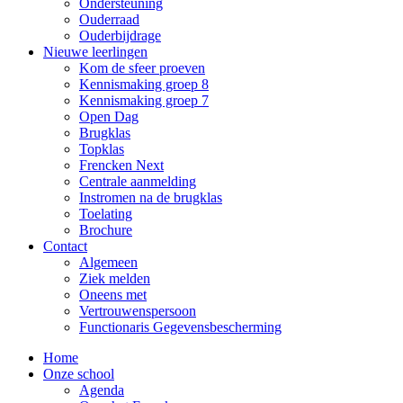
Ondersteuning
Ouderraad
Ouderbijdrage
Nieuwe leerlingen
Kom de sfeer proeven
Kennismaking groep 8
Kennismaking groep 7
Open Dag
Brugklas
Topklas
Frencken Next
Centrale aanmelding
Instromen na de brugklas
Toelating
Brochure
Contact
Algemeen
Ziek melden
Oneens met
Vertrouwenspersoon
Functionaris Gegevensbescherming
Home
Onze school
Agenda