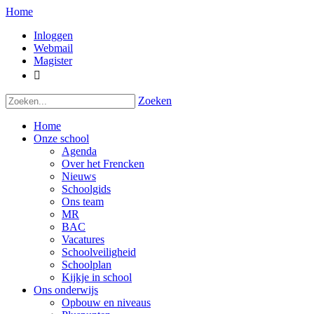
Home
Inloggen
Webmail
Magister

Zoeken
Home
Onze school
Agenda
Over het Frencken
Nieuws
Schoolgids
Ons team
MR
BAC
Vacatures
Schoolveiligheid
Schoolplan
Kijkje in school
Ons onderwijs
Opbouw en niveaus