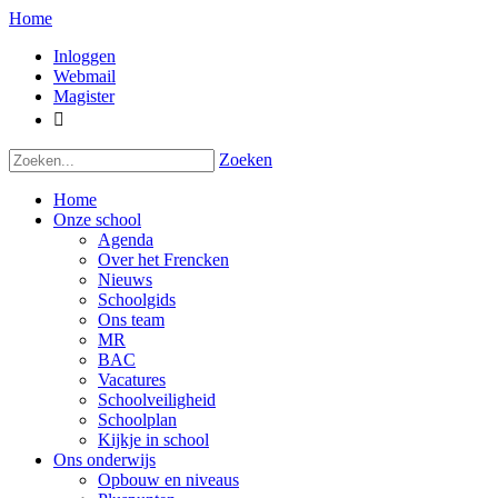
Home
Inloggen
Webmail
Magister

Zoeken
Home
Onze school
Agenda
Over het Frencken
Nieuws
Schoolgids
Ons team
MR
BAC
Vacatures
Schoolveiligheid
Schoolplan
Kijkje in school
Ons onderwijs
Opbouw en niveaus