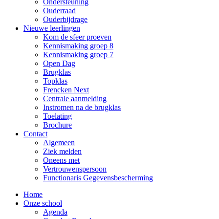
Ondersteuning
Ouderraad
Ouderbijdrage
Nieuwe leerlingen
Kom de sfeer proeven
Kennismaking groep 8
Kennismaking groep 7
Open Dag
Brugklas
Topklas
Frencken Next
Centrale aanmelding
Instromen na de brugklas
Toelating
Brochure
Contact
Algemeen
Ziek melden
Oneens met
Vertrouwenspersoon
Functionaris Gegevensbescherming
Home
Onze school
Agenda