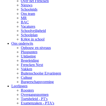
Over het Frencken
Nieuws
Schoolgids
Ons team
MR
BAC
Vacatures
Schoolveiligheid
Schoolplan
Kijkje in school
Ons onderwijs
Opbouw en niveaus
Pluspunten
Uitdaging
Begeleiding
Frencken Next
Vakken
Buitenschoolse Ervaringen
Cultuur
Burgerschapsvorming
Leerlingen
Roosters
Overgangsnormen
Toetsbeleid - PT's
Examenzaken - PTA's