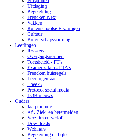
Pluspunten
Uitdaging
Begeleiding
Frencken Next
Vakken
Buitenschoolse Ervaringen
Cultuur
Burgerschapsvorming
Leerlingen
Roosters
Overgangsnormen
Toetsbeleid - PT's
Examenzaken - PTA's
Frencken huisregels
Leerlingenraad
Theek5
Protocol social media
LOB nieuws
Ouders
Jaarplanning
Af-, Ziek- en betermelden
Verzuim en verlof
Downloads
Webinars
Begeleiding en bijles