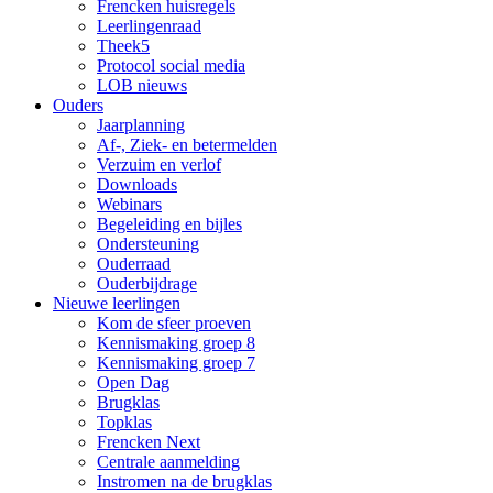
Frencken huisregels
Leerlingenraad
Theek5
Protocol social media
LOB nieuws
Ouders
Jaarplanning
Af-, Ziek- en betermelden
Verzuim en verlof
Downloads
Webinars
Begeleiding en bijles
Ondersteuning
Ouderraad
Ouderbijdrage
Nieuwe leerlingen
Kom de sfeer proeven
Kennismaking groep 8
Kennismaking groep 7
Open Dag
Brugklas
Topklas
Frencken Next
Centrale aanmelding
Instromen na de brugklas