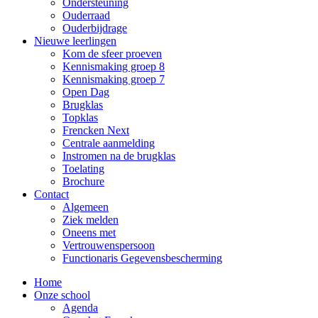
Ondersteuning
Ouderraad
Ouderbijdrage
Nieuwe leerlingen
Kom de sfeer proeven
Kennismaking groep 8
Kennismaking groep 7
Open Dag
Brugklas
Topklas
Frencken Next
Centrale aanmelding
Instromen na de brugklas
Toelating
Brochure
Contact
Algemeen
Ziek melden
Oneens met
Vertrouwenspersoon
Functionaris Gegevensbescherming
Home
Onze school
Agenda