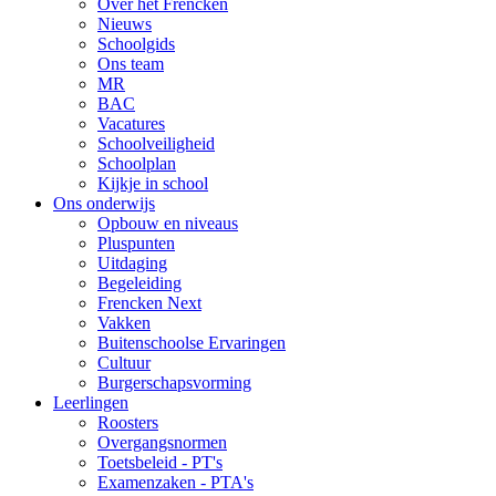
Over het Frencken
Nieuws
Schoolgids
Ons team
MR
BAC
Vacatures
Schoolveiligheid
Schoolplan
Kijkje in school
Ons onderwijs
Opbouw en niveaus
Pluspunten
Uitdaging
Begeleiding
Frencken Next
Vakken
Buitenschoolse Ervaringen
Cultuur
Burgerschapsvorming
Leerlingen
Roosters
Overgangsnormen
Toetsbeleid - PT's
Examenzaken - PTA's