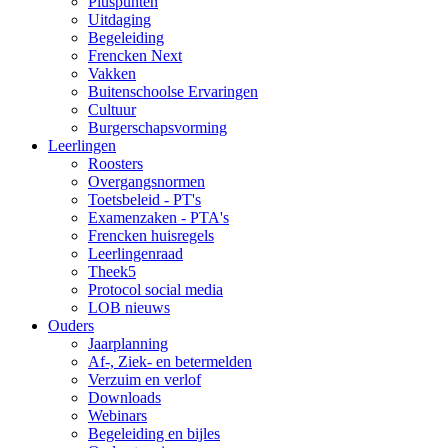
Pluspunten
Uitdaging
Begeleiding
Frencken Next
Vakken
Buitenschoolse Ervaringen
Cultuur
Burgerschapsvorming
Leerlingen
Roosters
Overgangsnormen
Toetsbeleid - PT's
Examenzaken - PTA's
Frencken huisregels
Leerlingenraad
Theek5
Protocol social media
LOB nieuws
Ouders
Jaarplanning
Af-, Ziek- en betermelden
Verzuim en verlof
Downloads
Webinars
Begeleiding en bijles