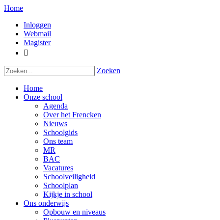
Home
Inloggen
Webmail
Magister

Zoeken
Home
Onze school
Agenda
Over het Frencken
Nieuws
Schoolgids
Ons team
MR
BAC
Vacatures
Schoolveiligheid
Schoolplan
Kijkje in school
Ons onderwijs
Opbouw en niveaus