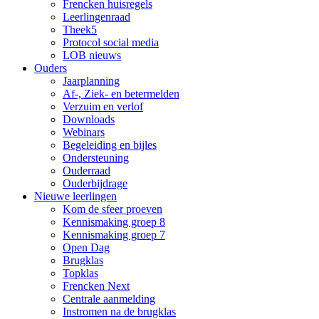
Frencken huisregels
Leerlingenraad
Theek5
Protocol social media
LOB nieuws
Ouders
Jaarplanning
Af-, Ziek- en betermelden
Verzuim en verlof
Downloads
Webinars
Begeleiding en bijles
Ondersteuning
Ouderraad
Ouderbijdrage
Nieuwe leerlingen
Kom de sfeer proeven
Kennismaking groep 8
Kennismaking groep 7
Open Dag
Brugklas
Topklas
Frencken Next
Centrale aanmelding
Instromen na de brugklas