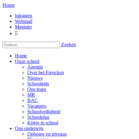
Home
Inloggen
Webmail
Magister

Zoeken
Home
Onze school
Agenda
Over het Frencken
Nieuws
Schoolgids
Ons team
MR
BAC
Vacatures
Schoolveiligheid
Schoolplan
Kijkje in school
Ons onderwijs
Opbouw en niveaus