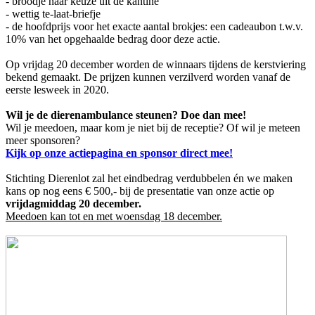
- broodje naar keuze uit de kantine
- wettig te-laat-briefje
- de hoofdprijs voor het exacte aantal brokjes: een cadeaubon t.w.v.
10% van het opgehaalde bedrag door deze actie.
Op vrijdag 20 december worden de winnaars tijdens de kerstviering
bekend gemaakt. De prijzen kunnen verzilverd worden vanaf de
eerste lesweek in 2020.
Wil je de dierenambulance steunen? Doe dan mee!
Wil je meedoen, maar kom je niet bij de receptie? Of wil je meteen
meer sponsoren?
Kijk op onze actiepagina en sponsor direct mee!
Stichting Dierenlot zal het eindbedrag verdubbelen én we maken
kans op nog eens € 500,- bij de presentatie van onze actie op
vrijdagmiddag 20 december.
Meedoen kan tot en met woensdag 18 december.