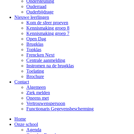
Ondersteuning
Ouderraad
Ouderbijdrage
Nieuwe leerlingen
Kom de sfeer proeven
Kennismaking groep 8
Kennismaking groep 7
Open Dag
Brugklas
Topklas
Frencken Next
Centrale aanmelding
Instromen na de brugklas
Toelating
Brochure
Contact
Algemeen
Ziek melden
Oneens met
Vertrouwenspersoon
Functionaris Gegevensbescherming
Home
Onze school
Agenda