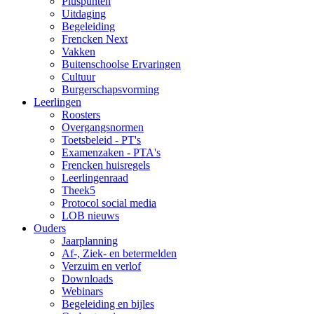
Pluspunten
Uitdaging
Begeleiding
Frencken Next
Vakken
Buitenschoolse Ervaringen
Cultuur
Burgerschapsvorming
Leerlingen
Roosters
Overgangsnormen
Toetsbeleid - PT's
Examenzaken - PTA's
Frencken huisregels
Leerlingenraad
Theek5
Protocol social media
LOB nieuws
Ouders
Jaarplanning
Af-, Ziek- en betermelden
Verzuim en verlof
Downloads
Webinars
Begeleiding en bijles