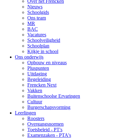
Over het Frencken
Nieuws
Schoolgids
Ons team
MR
BAC
Vacatures
Schoolveiligheid
Schoolplan
Kijkje in school
Ons onderwijs
Opbouw en niveaus
Pluspunten
Uitdaging
Begeleiding
Frencken Next
Vakken
Buitenschoolse Ervaringen
Cultuur
Burgerschapsvorming
Leerlingen
Roosters
Overgangsnormen
Toetsbeleid - PT's
Examenzaken - PTA's