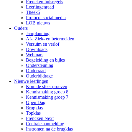
Frencken huisregels
Leerlingenraad
Theek5
Protocol social media
LOB nieuws
Ouders
Jaarplanning
Af-, Ziek- en betermelden
Verzuim en verlof
Downloads
Webinars
Begeleiding en bijles
Ondersteuning
Ouderraad
Ouderbijdrage
Nieuwe leerlingen
Kom de sfeer proeven
Kennismaking groep 8
Kennismaking groep 7
Open Dag
Brugklas
Topklas
Frencken Next
Centrale aanmelding
Instromen na de brugklas