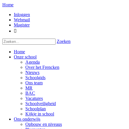
Home
Inloggen
Webmail
Magister

Zoeken
Home
Onze school
Agenda
Over het Frencken
Nieuws
Schoolgids
Ons team
MR
BAC
Vacatures
Schoolveiligheid
Schoolplan
Kijkje in school
Ons onderwijs
Opbouw en niveaus