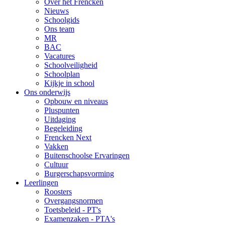
Over het Frencken
Nieuws
Schoolgids
Ons team
MR
BAC
Vacatures
Schoolveiligheid
Schoolplan
Kijkje in school
Ons onderwijs
Opbouw en niveaus
Pluspunten
Uitdaging
Begeleiding
Frencken Next
Vakken
Buitenschoolse Ervaringen
Cultuur
Burgerschapsvorming
Leerlingen
Roosters
Overgangsnormen
Toetsbeleid - PT's
Examenzaken - PTA's