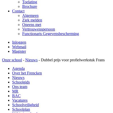
Toelating
Brochure
Contact
Algemeen
Ziek melden
Oneens met
Vertrouwenspersoon
Functionaris Gegevensbescherming
Inloggen
Webmail
Magister
Onze school
-
Nieuws
-
Dubbel prijs voor profielwerkstuk Frans
Agenda
Over het Frencken
Nieuws
Schoolgids
Ons team
MR
BAC
Vacatures
Schoolveiligheid
Schoolplan