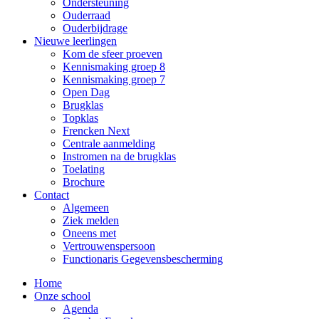
Ondersteuning
Ouderraad
Ouderbijdrage
Nieuwe leerlingen
Kom de sfeer proeven
Kennismaking groep 8
Kennismaking groep 7
Open Dag
Brugklas
Topklas
Frencken Next
Centrale aanmelding
Instromen na de brugklas
Toelating
Brochure
Contact
Algemeen
Ziek melden
Oneens met
Vertrouwenspersoon
Functionaris Gegevensbescherming
Home
Onze school
Agenda