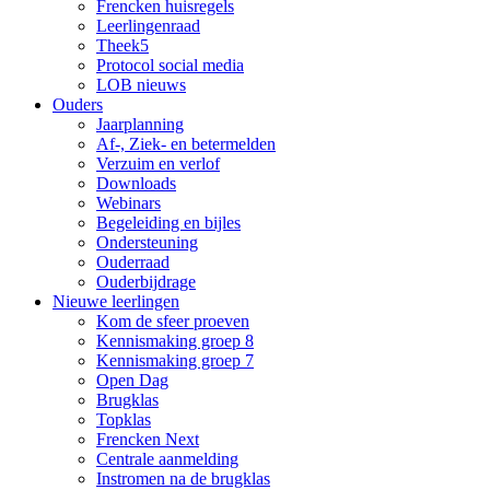
Frencken huisregels
Leerlingenraad
Theek5
Protocol social media
LOB nieuws
Ouders
Jaarplanning
Af-, Ziek- en betermelden
Verzuim en verlof
Downloads
Webinars
Begeleiding en bijles
Ondersteuning
Ouderraad
Ouderbijdrage
Nieuwe leerlingen
Kom de sfeer proeven
Kennismaking groep 8
Kennismaking groep 7
Open Dag
Brugklas
Topklas
Frencken Next
Centrale aanmelding
Instromen na de brugklas