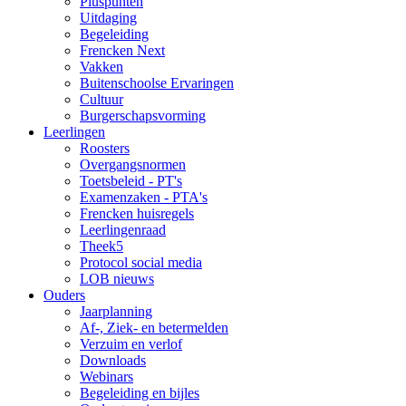
Pluspunten
Uitdaging
Begeleiding
Frencken Next
Vakken
Buitenschoolse Ervaringen
Cultuur
Burgerschapsvorming
Leerlingen
Roosters
Overgangsnormen
Toetsbeleid - PT's
Examenzaken - PTA's
Frencken huisregels
Leerlingenraad
Theek5
Protocol social media
LOB nieuws
Ouders
Jaarplanning
Af-, Ziek- en betermelden
Verzuim en verlof
Downloads
Webinars
Begeleiding en bijles