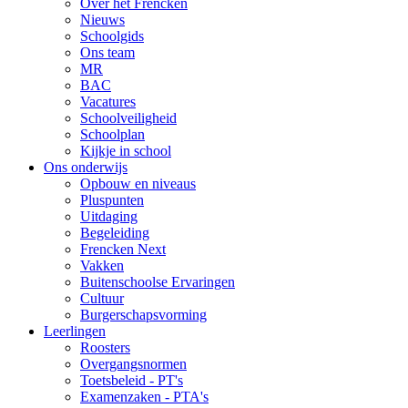
Over het Frencken
Nieuws
Schoolgids
Ons team
MR
BAC
Vacatures
Schoolveiligheid
Schoolplan
Kijkje in school
Ons onderwijs
Opbouw en niveaus
Pluspunten
Uitdaging
Begeleiding
Frencken Next
Vakken
Buitenschoolse Ervaringen
Cultuur
Burgerschapsvorming
Leerlingen
Roosters
Overgangsnormen
Toetsbeleid - PT's
Examenzaken - PTA's