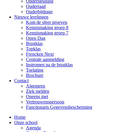
Ondersteuning
Ouderraad
Ouderbijdrage
Nieuwe leerlingen
Kom de sfeer proeven
Kennismaking groep 8
Kennismaking groep 7
Open Dag
Brugklas
Topklas
Frencken Next
Centrale aanmelding
Instromen na de brugklas
Toelating
Brochure
Contact
Algemeen
Ziek melden
Oneens met
Vertrouwenspersoon
Functionaris Gegevensbescherming
Home
Onze school
Agenda