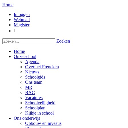
Home
Inloggen
Webmail
Magister

Zoeken
Home
Onze school
Agenda
Over het Frencken
Nieuws
Schoolgids
Ons team
MR
BAC
Vacatures
Schoolveiligheid
Schoolplan
Kijkje in school
Ons onderwijs
Opbouw en niveaus