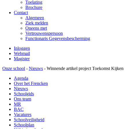
Toelating
Brochure
Contact
Algemeen
Ziek melden
Oneens met
Vertrouwenspersoon
Functionaris Gegevensbescherming
Inloggen
Webmail
Magister
Onze school
-
Nieuws
-
Winnende artikel project Toekomst Kijken
Agenda
Over het Frencken
Nieuws
Schoolgids
Ons team
MR
BAC
Vacatures
Schoolveiligheid
Schoolplan