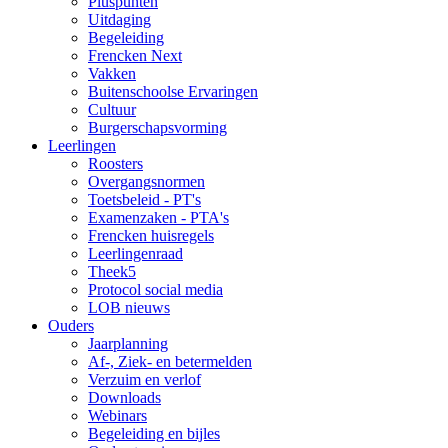
Pluspunten
Uitdaging
Begeleiding
Frencken Next
Vakken
Buitenschoolse Ervaringen
Cultuur
Burgerschapsvorming
Leerlingen
Roosters
Overgangsnormen
Toetsbeleid - PT's
Examenzaken - PTA's
Frencken huisregels
Leerlingenraad
Theek5
Protocol social media
LOB nieuws
Ouders
Jaarplanning
Af-, Ziek- en betermelden
Verzuim en verlof
Downloads
Webinars
Begeleiding en bijles