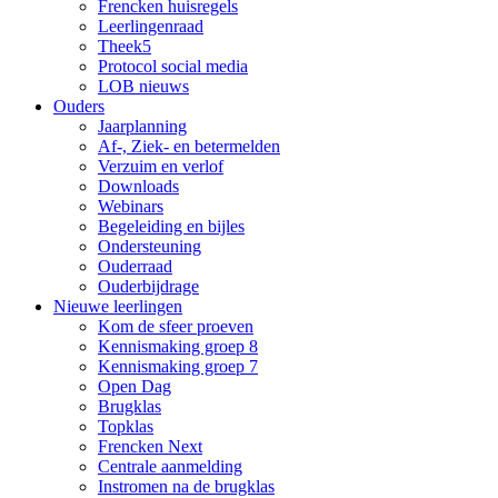
Frencken huisregels
Leerlingenraad
Theek5
Protocol social media
LOB nieuws
Ouders
Jaarplanning
Af-, Ziek- en betermelden
Verzuim en verlof
Downloads
Webinars
Begeleiding en bijles
Ondersteuning
Ouderraad
Ouderbijdrage
Nieuwe leerlingen
Kom de sfeer proeven
Kennismaking groep 8
Kennismaking groep 7
Open Dag
Brugklas
Topklas
Frencken Next
Centrale aanmelding
Instromen na de brugklas