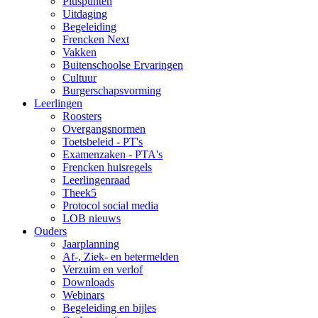
Pluspunten
Uitdaging
Begeleiding
Frencken Next
Vakken
Buitenschoolse Ervaringen
Cultuur
Burgerschapsvorming
Leerlingen
Roosters
Overgangsnormen
Toetsbeleid - PT's
Examenzaken - PTA's
Frencken huisregels
Leerlingenraad
Theek5
Protocol social media
LOB nieuws
Ouders
Jaarplanning
Af-, Ziek- en betermelden
Verzuim en verlof
Downloads
Webinars
Begeleiding en bijles