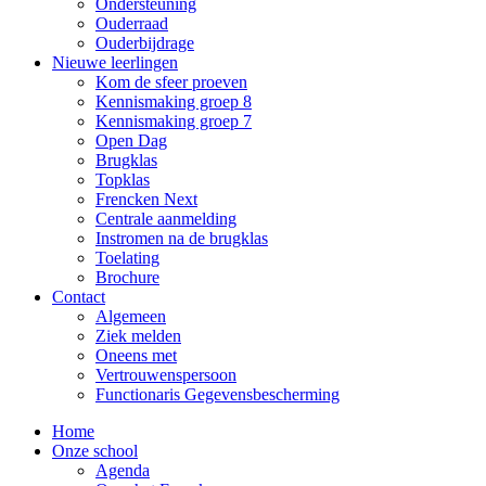
Ondersteuning
Ouderraad
Ouderbijdrage
Nieuwe leerlingen
Kom de sfeer proeven
Kennismaking groep 8
Kennismaking groep 7
Open Dag
Brugklas
Topklas
Frencken Next
Centrale aanmelding
Instromen na de brugklas
Toelating
Brochure
Contact
Algemeen
Ziek melden
Oneens met
Vertrouwenspersoon
Functionaris Gegevensbescherming
Home
Onze school
Agenda