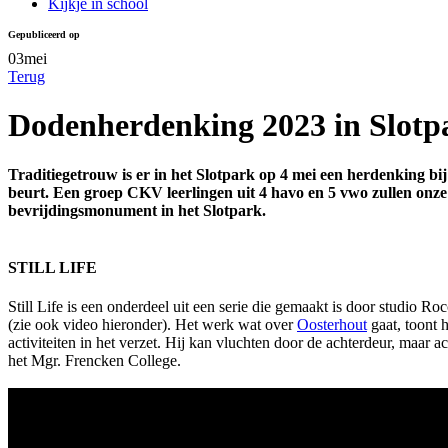
Kijkje in school
Gepubliceerd op
03
mei
Terug
Dodenherdenking 2023 in Slotpar
Traditiegetrouw is er in het Slotpark op 4 mei een herdenking bij
beurt. Een groep CKV leerlingen uit 4 havo en 5 vwo zullen onze s
bevrijdingsmonument in het Slotpark.
STILL LIFE
Still Life is een onderdeel uit een serie die gemaakt is door studio Ro
(zie ook video hieronder). Het werk wat over
Oosterhout
gaat, toont h
activiteiten in het verzet. Hij kan vluchten door de achterdeur, maar 
het Mgr. Frencken College.