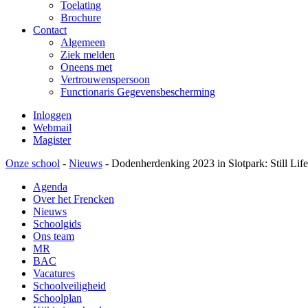
Toelating
Brochure
Contact
Algemeen
Ziek melden
Oneens met
Vertrouwenspersoon
Functionaris Gegevensbescherming
Inloggen
Webmail
Magister
Onze school
-
Nieuws
-
Dodenherdenking 2023 in Slotpark: Still Life
Agenda
Over het Frencken
Nieuws
Schoolgids
Ons team
MR
BAC
Vacatures
Schoolveiligheid
Schoolplan