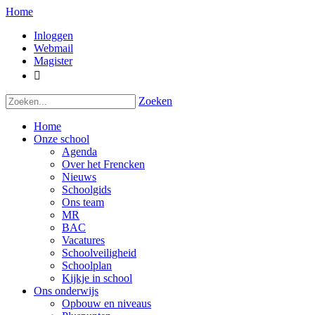
Home
Inloggen
Webmail
Magister

Zoeken
Home
Onze school
Agenda
Over het Frencken
Nieuws
Schoolgids
Ons team
MR
BAC
Vacatures
Schoolveiligheid
Schoolplan
Kijkje in school
Ons onderwijs
Opbouw en niveaus