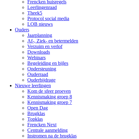
Frencken huisregels
Leerlingenraad
Theek5
Protocol social media
LOB nieuws
Ouders
Jaarplanning
Af-, Ziek- en betermelden
Verzuim en verlof
Downloads
Webinars
Begeleiding en bijles
Ondersteuning
Ouderraad
Ouderbijdrage
Nieuwe leerlingen
Kom de sfeer proeven
Kennismaking groep 8
Kennismaking groep 7
Open Dag
Brugklas
Topklas
Frencken Next
Centrale aanmelding
Instromen na de brugklas