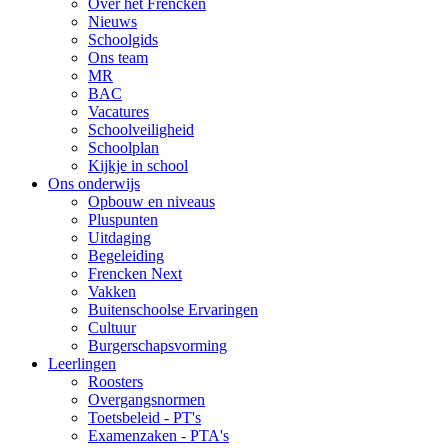
Over het Frencken
Nieuws
Schoolgids
Ons team
MR
BAC
Vacatures
Schoolveiligheid
Schoolplan
Kijkje in school
Ons onderwijs
Opbouw en niveaus
Pluspunten
Uitdaging
Begeleiding
Frencken Next
Vakken
Buitenschoolse Ervaringen
Cultuur
Burgerschapsvorming
Leerlingen
Roosters
Overgangsnormen
Toetsbeleid - PT's
Examenzaken - PTA's