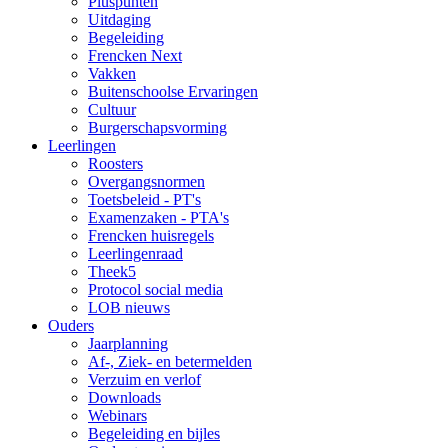
Pluspunten
Uitdaging
Begeleiding
Frencken Next
Vakken
Buitenschoolse Ervaringen
Cultuur
Burgerschapsvorming
Leerlingen
Roosters
Overgangsnormen
Toetsbeleid - PT's
Examenzaken - PTA's
Frencken huisregels
Leerlingenraad
Theek5
Protocol social media
LOB nieuws
Ouders
Jaarplanning
Af-, Ziek- en betermelden
Verzuim en verlof
Downloads
Webinars
Begeleiding en bijles