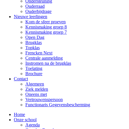
Ondersteuning
Ouderraad
Ouderbijdrage
Nieuwe leerlingen
Kom de sfeer proeven
Kennismaking groep 8
Kennismaking groep 7
Open Dag
Brugklas
Topklas
Frencken Next
Centrale aanmelding
Instromen na de brugklas
Toelating
Brochure
Contact
Algemeen
Ziek melden
Oneens met
Vertrouwenspersoon
Functionaris Gegevensbescherming
Home
Onze school
Agenda