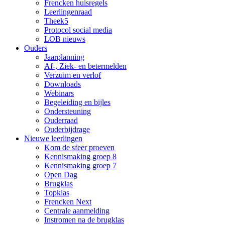
Frencken huisregels
Leerlingenraad
Theek5
Protocol social media
LOB nieuws
Ouders
Jaarplanning
Af-, Ziek- en betermelden
Verzuim en verlof
Downloads
Webinars
Begeleiding en bijles
Ondersteuning
Ouderraad
Ouderbijdrage
Nieuwe leerlingen
Kom de sfeer proeven
Kennismaking groep 8
Kennismaking groep 7
Open Dag
Brugklas
Topklas
Frencken Next
Centrale aanmelding
Instromen na de brugklas