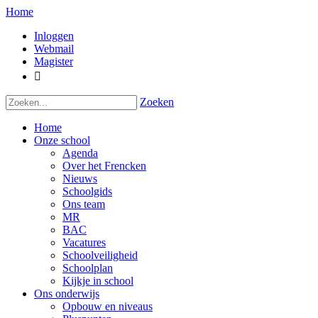
Home
Inloggen
Webmail
Magister

Zoeken
Home
Onze school
Agenda
Over het Frencken
Nieuws
Schoolgids
Ons team
MR
BAC
Vacatures
Schoolveiligheid
Schoolplan
Kijkje in school
Ons onderwijs
Opbouw en niveaus