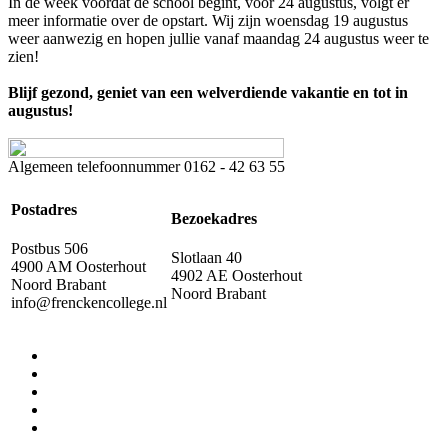
In de week voordat de school begint, vóór 24 augustus, volgt er
meer informatie over de opstart. Wij zijn woensdag 19 augustus
weer aanwezig en hopen jullie vanaf maandag 24 augustus weer te
zien!
Blijf gezond, geniet van een welverdiende vakantie en t
ot in
augustus!
Algemeen telefoonnummer
0162 - 42 63 55
Postadres
Bezoekadres
Postbus 506
Slotlaan 40
4900 AM Oosterhout
4902 AE Oosterhout
Noord Brabant
Noord Brabant
info@frenckencollege.nl