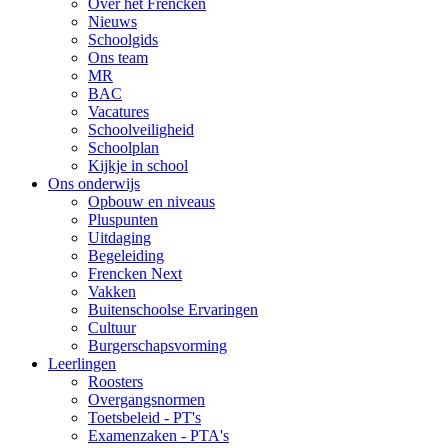
Over het Frencken
Nieuws
Schoolgids
Ons team
MR
BAC
Vacatures
Schoolveiligheid
Schoolplan
Kijkje in school
Ons onderwijs
Opbouw en niveaus
Pluspunten
Uitdaging
Begeleiding
Frencken Next
Vakken
Buitenschoolse Ervaringen
Cultuur
Burgerschapsvorming
Leerlingen
Roosters
Overgangsnormen
Toetsbeleid - PT's
Examenzaken - PTA's