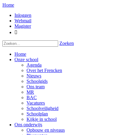
Home
Inloggen
Webmail
Magister

Zoeken
Home
Onze school
Agenda
Over het Frencken
Nieuws
Schoolgids
Ons team
MR
BAC
Vacatures
Schoolveiligheid
Schoolplan
Kijkje in school
Ons onderwijs
Opbouw en niveaus