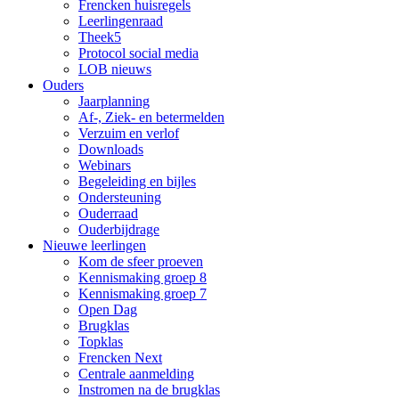
Frencken huisregels
Leerlingenraad
Theek5
Protocol social media
LOB nieuws
Ouders
Jaarplanning
Af-, Ziek- en betermelden
Verzuim en verlof
Downloads
Webinars
Begeleiding en bijles
Ondersteuning
Ouderraad
Ouderbijdrage
Nieuwe leerlingen
Kom de sfeer proeven
Kennismaking groep 8
Kennismaking groep 7
Open Dag
Brugklas
Topklas
Frencken Next
Centrale aanmelding
Instromen na de brugklas