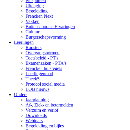
Pluspunten
Uitdaging
Begeleiding
Frencken Next
Vakken
Buitenschoolse Ervaringen
Cultuur
Burgerschapsvorming
Leerlingen
Roosters
Overgangsnormen
Toetsbeleid - PT's
Examenzaken - PTA's
Frencken huisregels
Leerlingenraad
Theek5
Protocol social media
LOB nieuws
Ouders
Jaarplanning
Af-, Ziek- en betermelden
Verzuim en verlof
Downloads
Webinars
Begeleiding en bijles