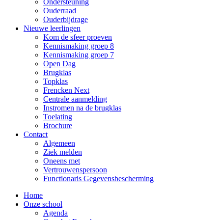
Ondersteuning
Ouderraad
Ouderbijdrage
Nieuwe leerlingen
Kom de sfeer proeven
Kennismaking groep 8
Kennismaking groep 7
Open Dag
Brugklas
Topklas
Frencken Next
Centrale aanmelding
Instromen na de brugklas
Toelating
Brochure
Contact
Algemeen
Ziek melden
Oneens met
Vertrouwenspersoon
Functionaris Gegevensbescherming
Home
Onze school
Agenda