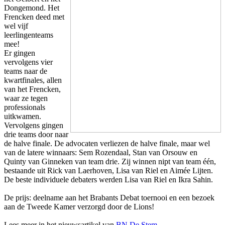
Dongemond. Het
Frencken deed met
wel vijf
leerlingenteams
mee!
Er gingen
vervolgens vier
teams naar de
kwartfinales, allen
van het Frencken,
waar ze tegen
professionals
uitkwamen.
Vervolgens gingen
drie teams door naar
de halve finale.
De advocaten verliezen de halve finale, maar wel
van de latere winnaars: Sem Rozendaal, Stan van Orsouw en
Quinty van Ginneken van team drie. Zij winnen nipt van team één,
bestaande uit Rick van Laerhoven, Lisa van Riel en Aimée Lijten.
De beste individuele debaters werden Lisa van Riel en Ikra Sahin.
De prijs: deelname aan het Brabants Debat toernooi en een bezoek
aan de Tweede Kamer verzorgd door de Lions!
Lees meer in het nieuwsartikel van
BN De Stem
.