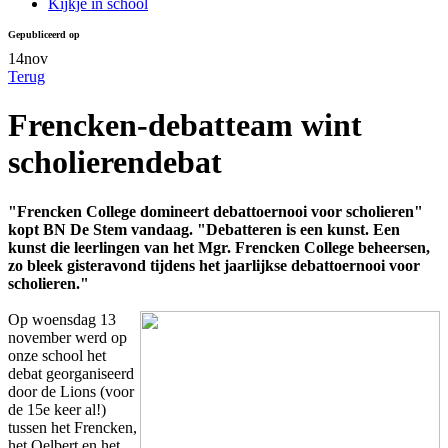
Kijkje in school
Gepubliceerd op
14
nov
Terug
Frencken-debatteam wint
scholierendebat
"Frencken College domineert debattoernooi voor scholieren"
kopt BN De Stem vandaag. "Debatteren is een kunst. Een
kunst die leerlingen van het Mgr. Frencken College beheersen,
zo bleek gisteravond tijdens het jaarlijkse debattoernooi voor
scholieren."
Op woensdag 13
november werd op
onze school het
debat georganiseerd
door de Lions (voor
de 15e keer al!)
tussen het Frencken,
het Oelbert en het