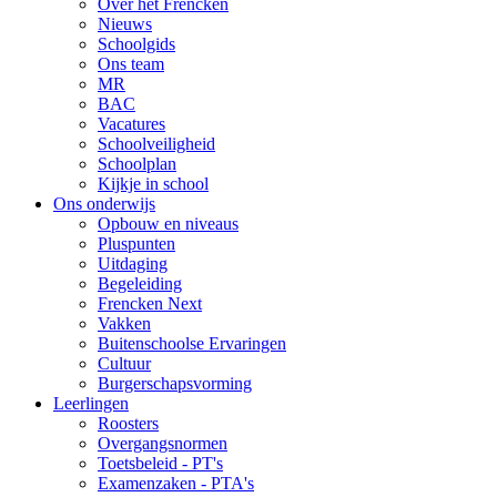
Over het Frencken
Nieuws
Schoolgids
Ons team
MR
BAC
Vacatures
Schoolveiligheid
Schoolplan
Kijkje in school
Ons onderwijs
Opbouw en niveaus
Pluspunten
Uitdaging
Begeleiding
Frencken Next
Vakken
Buitenschoolse Ervaringen
Cultuur
Burgerschapsvorming
Leerlingen
Roosters
Overgangsnormen
Toetsbeleid - PT's
Examenzaken - PTA's